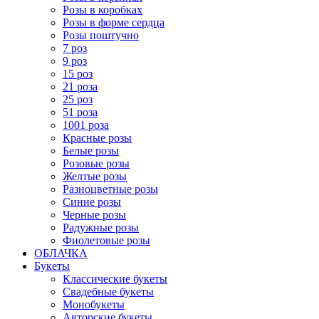
Розы в коробках
Розы в форме сердца
Розы поштучно
7 роз
9 роз
15 роз
21 роза
25 роз
51 роза
1001 роза
Красные розы
Белые розы
Розовые розы
Желтые розы
Разноцветные розы
Синие розы
Черные розы
Радужные розы
Фиолетовые розы
ОБЛАЧКА
Букеты
Классические букеты
Свадебные букеты
Монобукеты
Авторские букеты