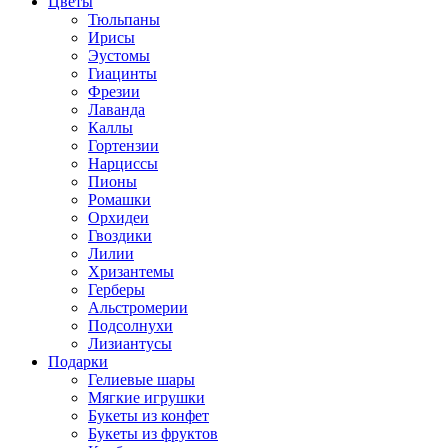
Цветы
Тюльпаны
Ирисы
Эустомы
Гиацинты
Фрезии
Лаванда
Каллы
Гортензии
Нарциссы
Пионы
Ромашки
Орхидеи
Гвоздики
Лилии
Хризантемы
Герберы
Альстромерии
Подсолнухи
Лизиантусы
Подарки
Гелиевые шары
Мягкие игрушки
Букеты из конфет
Букеты из фруктов