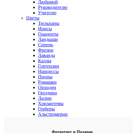
Любимой
Руководителю
Учителю
Цветы
Тюльпаны
Ирисы
Гиацинты
Ландыши
Сирень
Фрезии
Лаванда
Каллы
Гортензии
Нарциссы
Пионы
Ромашки
Орхидеи
Гвоздики
Лилии
Хризантемы
Герберы
Альстромерии
Фотоотчет и Подарок