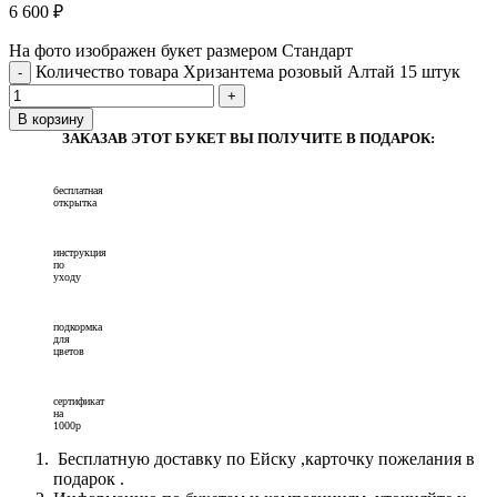
6 600
₽
На фото изображен букет размером Стандарт
Количество товара Хризантема розовый Алтай 15 штук
В корзину
ЗАКАЗАВ ЭТОТ БУКЕТ ВЫ ПОЛУЧИТЕ В ПОДАРОК:
бесплатная
открытка
инструкция
по
уходу
подкормка
для
цветов
сертификат
на
1000р
Бесплатную доставку по Ейску ,карточку пожелания в
подарок .