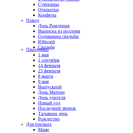
Сувениры
Открытки
Конфеты
Повод
День Рождения
Выписка из роддома
Годовщина свадьбы
Юбилей
Свадьба
Праздники
1 мая
1 сентября
14 февраля
23 февраля
8 марта
9 мая
Выпускной
День Матери
День учителя
Новый год
Последний звонок
Татьянин день
Рождество
Для близких
Маме