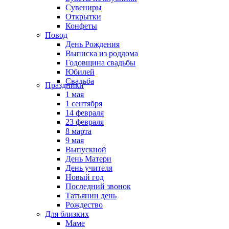
Сувениры
Открытки
Конфеты
Повод
День Рождения
Выписка из роддома
Годовщина свадьбы
Юбилей
Свадьба
Праздники
1 мая
1 сентября
14 февраля
23 февраля
8 марта
9 мая
Выпускной
День Матери
День учителя
Новый год
Последний звонок
Татьянин день
Рождество
Для близких
Маме