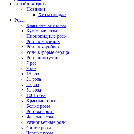
онлайн витрина
Новинки
Хиты продаж
Розы
Классические розы
Кустовые розы
Пионовидные розы
Розы в корзинах
Розы в коробках
Розы в форме сердца
Розы поштучно
7 роз
9 роз
15 роз
21 роза
25 роз
51 роза
1001 роза
Красные розы
Белые розы
Розовые розы
Желтые розы
Разноцветные розы
Синие розы
Черные розы