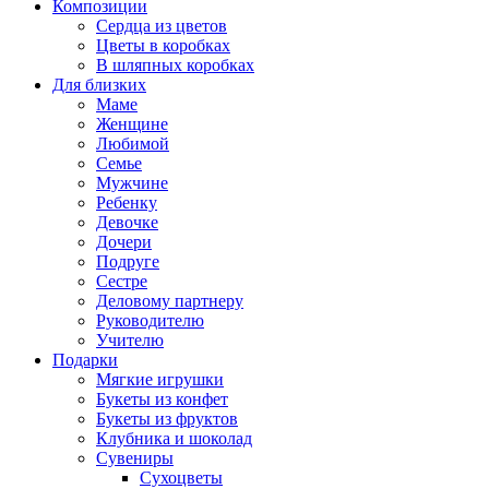
Композиции
Сердца из цветов
Цветы в коробках
В шляпных коробках
Для близких
Маме
Женщине
Любимой
Семье
Мужчине
Ребенку
Девочке
Дочери
Подруге
Сестре
Деловому партнеру
Руководителю
Учителю
Подарки
Мягкие игрушки
Букеты из конфет
Букеты из фруктов
Клубника и шоколад
Сувениры
Сухоцветы