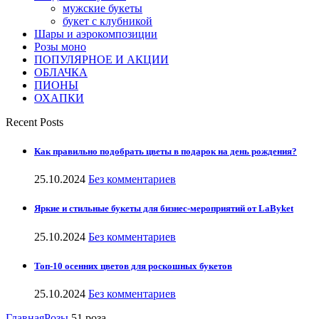
мужские букеты
букет с клубникой
Шары и аэрокомпозиции
Розы моно
ПОПУЛЯРНОЕ И АКЦИИ
ОБЛАЧКА
ПИОНЫ
ОХАПКИ
Recent Posts
Как правильно подобрать цветы в подарок на день рождения?
25.10.2024
Без комментариев
Яркие и стильные букеты для бизнес-мероприятий от LaByket
25.10.2024
Без комментариев
Топ-10 осенних цветов для роскошных букетов
25.10.2024
Без комментариев
Главная
Розы
51 роза