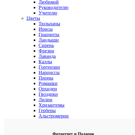
Любимой
Руководителю
Учителю
Цветы
Тюльпаны
Ирисы
Гиацинты
Ландыши
Сирень
Фрезии
Лаванда
Каллы
Гортензии
Нарциссы
Пионы
Ромашки
Орхидеи
Гвоздики
Лилии
Хризантемы
Герберы
Альстромерии
Фотоотчет и Подарок