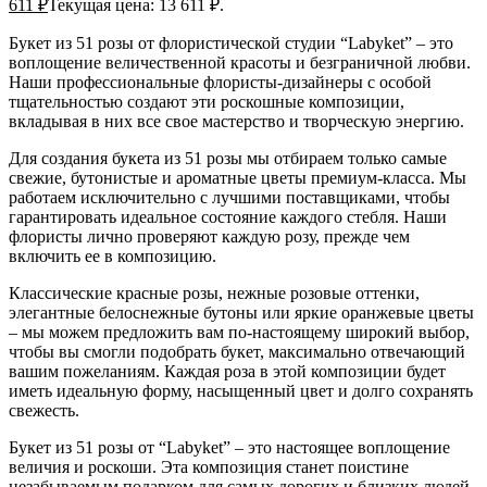
611
₽
Текущая цена: 13 611 ₽.
Букет из 51 розы от флористической студии “Labyket” – это
воплощение величественной красоты и безграничной любви.
Наши профессиональные флористы-дизайнеры с особой
тщательностью создают эти роскошные композиции,
вкладывая в них все свое мастерство и творческую энергию.
Для создания букета из 51 розы мы отбираем только самые
свежие, бутонистые и ароматные цветы премиум-класса. Мы
работаем исключительно с лучшими поставщиками, чтобы
гарантировать идеальное состояние каждого стебля. Наши
флористы лично проверяют каждую розу, прежде чем
включить ее в композицию.
Классические красные розы, нежные розовые оттенки,
элегантные белоснежные бутоны или яркие оранжевые цветы
– мы можем предложить вам по-настоящему широкий выбор,
чтобы вы смогли подобрать букет, максимально отвечающий
вашим пожеланиям. Каждая роза в этой композиции будет
иметь идеальную форму, насыщенный цвет и долго сохранять
свежесть.
Букет из 51 розы от “Labyket” – это настоящее воплощение
величия и роскоши. Эта композиция станет поистине
незабываемым подарком для самых дорогих и близких людей.