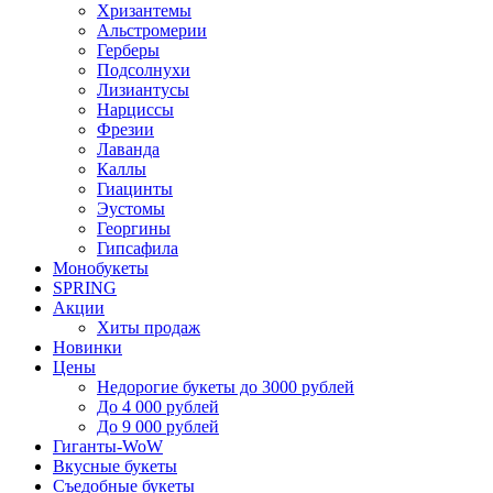
Хризантемы
Альстромерии
Герберы
Подсолнухи
Лизиантусы
Нарциссы
Фрезии
Лаванда
Каллы
Гиацинты
Эустомы
Георгины
Гипсафила
Монобукеты
SPRING
Акции
Хиты продаж
Новинки
Цены
Недорогие букеты до 3000 рублей
До 4 000 рублей
До 9 000 рублей
Гиганты-WoW
Вкусные букеты
Съедобные букеты