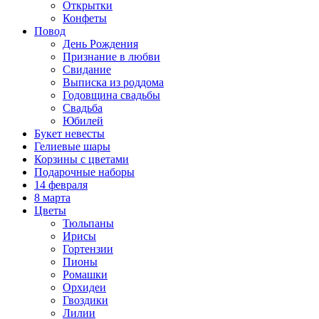
Открытки
Конфеты
Повод
День Рождения
Признание в любви
Свидание
Выписка из роддома
Годовщина свадьбы
Свадьба
Юбилей
Букет невесты
Гелиевые шары
Корзины с цветами
Подарочные наборы
14 февраля
8 марта
Цветы
Тюльпаны
Ирисы
Гортензии
Пионы
Ромашки
Орхидеи
Гвоздики
Лилии