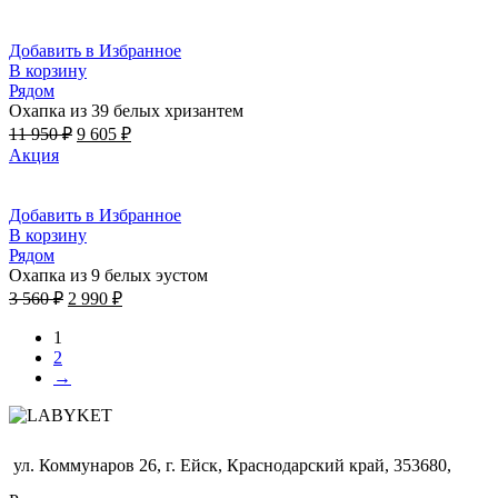
составляла
7
9
570 ₽.
950 ₽.
Добавить в Избранное
В корзину
Рядом
Охапка из 39 белых хризантем
Первоначальная
Текущая
11 950
₽
9 605
₽
цена
цена:
Акция
составляла
9
11
605 ₽.
950 ₽.
Добавить в Избранное
В корзину
Рядом
Охапка из 9 белых эустом
Первоначальная
Текущая
3 560
₽
2 990
₽
цена
цена:
составляла
2
1
3
2
990 ₽.
→
560 ₽.
ул. Коммунаров 26, г. Ейск, Краснодарский край, 353680,