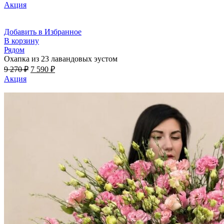
цена
цена:
Акция
составляла
7
9
590 ₽.
270 ₽.
Добавить в Избранное
В корзину
Рядом
Охапка из 23 лавандовых эустом
Первоначальная
Текущая
9 270
₽
7 590
₽
цена
цена:
Акция
составляла
7
9
590 ₽.
270 ₽.