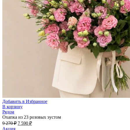
Добавить в Избранное
В корзину
Рядом
Охапка из 23 розовых эустом
Первоначальная
Текущая
9 270
₽
7 590
₽
цена
цена:
Акция