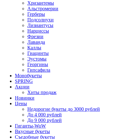
Хризантемы
Альстромерии
Герберы
Подсолнухи
Лизиантусы
Нарциссы
Фрезии
Лаванда
Каллы
Гиацинты
Эустомы
Георгины
Гипсафила
Монобукеты
SPRING
Акции
Хиты продаж
Новинки
Цены
Недорогие букеты до 3000 рублей
До 4 000 рублей
До 9 000 рублей
Гиганты-WoW
Вкусные букеты
Съедобные букеты