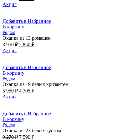
цена
цена:
Акция
составляла
4
5
310 ₽.
129 ₽.
Добавить в Избранное
В корзину
Рядом
Охапка из 13 ромашек
Первоначальная
Текущая
3 950
₽
2 850
₽
цена
цена:
Акция
составляла
2
3
850 ₽.
950 ₽.
Добавить в Избранное
В корзину
Рядом
Охапка из 19 белых хризантем
Первоначальная
Текущая
5 950
₽
4 705
₽
цена
цена:
Акция
составляла
4
5
705 ₽.
950 ₽.
Добавить в Избранное
В корзину
Рядом
Охапка из 23 белых эустом
Первоначальная
Текущая
9 270
₽
7 590
₽