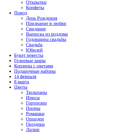
Открытки
Конфеты
Повод
День Рождения
Признание в любви
Свидание
Выписка из роддома
Годовщина свадьбы
Свадьба
Юбилей
Букет невесты
Гелиевые шары
Корзины с цветами
Подарочные наборы
14 февраля
8 марта
Цветы
Тюльпаны
Ирисы
Гортензии
Пионы
Ромашки
Орхидеи
Гвоздики
Лилии