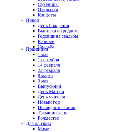
Сувениры
Открытки
Конфеты
Повод
День Рождения
Выписка из роддома
Годовщина свадьбы
Юбилей
Свадьба
Праздники
1 мая
1 сентября
14 февраля
23 февраля
8 марта
9 мая
Выпускной
День Матери
День учителя
Новый год
Последний звонок
Татьянин день
Рождество
Для близких
Маме