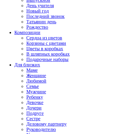
Выпускной
День учителя
Новый год
Последний звонок
Татьянин день
Рождество
Композиции
Сердца из цветов
Корзины с цветами
Цветы в коробках
В шляпных коробках
Подарочные наборы
Для близких
Маме
Женщине
Любимой
Семье
Мужчине
Ребенку
Девочке
Дочери
Подруге
Сестре
Деловому партнеру
Руководителю