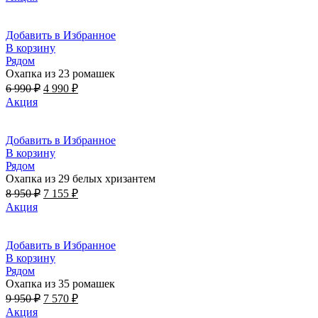
составляла
7
9
590 ₽.
270 ₽.
Добавить в Избранное
В корзину
Рядом
Охапка из 23 ромашек
Первоначальная
Текущая
6 990
₽
4 990
₽
цена
цена:
Акция
составляла
4
6
990 ₽.
990 ₽.
Добавить в Избранное
В корзину
Рядом
Охапка из 29 белых хризантем
Первоначальная
Текущая
8 950
₽
7 155
₽
цена
цена:
Акция
составляла
7
8
155 ₽.
950 ₽.
Добавить в Избранное
В корзину
Рядом
Охапка из 35 ромашек
Первоначальная
Текущая
9 950
₽
7 570
₽
цена
цена:
Акция