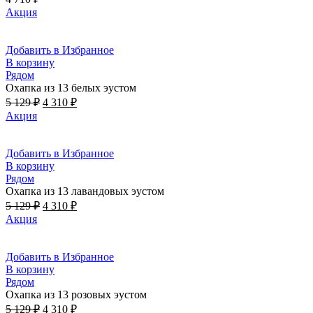
Акция
Добавить в Избранное
В корзину
Рядом
Охапка из 13 белых эустом
Первоначальная
Текущая
5 129
₽
4 310
₽
цена
цена:
Акция
составляла
4
5
310 ₽.
129 ₽.
Добавить в Избранное
В корзину
Рядом
Охапка из 13 лавандовых эустом
Первоначальная
Текущая
5 129
₽
4 310
₽
цена
цена:
Акция
составляла
4
5
310 ₽.
129 ₽.
Добавить в Избранное
В корзину
Рядом
Охапка из 13 розовых эустом
Первоначальная
Текущая
5 129
₽
4 310
₽