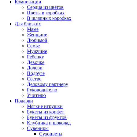
Композиции
Сердца из цветов
Цветы в коробках
В шляпных коробках
Для близких
Маме
Женщине
Любимой
Семье
Мужчине
Ребенку
Девочке
Дочери
Подруге
Сестре
Деловому партнеру
Руководителю
Учителю
Подарки
Мягкие игрушки
Букеты из конфет
Букеты из фруктов
Клубника и шоколад
Сувениры
Сухоцветы