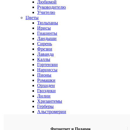
Любимой
Руководителю
Учителю
Цветы
Тюльпаны
Ирисы
Гиацинты
Ландыши
Сирень
Фрезии
Лаванда
Каллы
Гортензии
Нарциссы
Пионы
Ромашки
Орхидеи
Гвоздики
Лилии
Хризантемы
Герберы
Альстромерии
Фотоотчет и Подарок