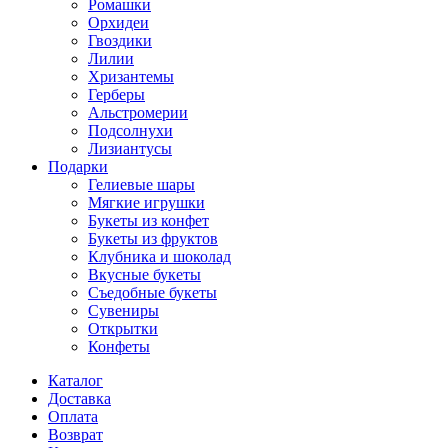
Ромашки
Орхидеи
Гвоздики
Лилии
Хризантемы
Герберы
Альстромерии
Подсолнухи
Лизиантусы
Подарки
Гелиевые шары
Мягкие игрушки
Букеты из конфет
Букеты из фруктов
Клубника и шоколад
Вкусные букеты
Съедобные букеты
Сувениры
Открытки
Конфеты
Каталог
Доставка
Оплата
Возврат