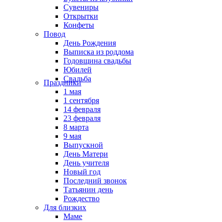
Сувениры
Открытки
Конфеты
Повод
День Рождения
Выписка из роддома
Годовщина свадьбы
Юбилей
Свадьба
Праздники
1 мая
1 сентября
14 февраля
23 февраля
8 марта
9 мая
Выпускной
День Матери
День учителя
Новый год
Последний звонок
Татьянин день
Рождество
Для близких
Маме