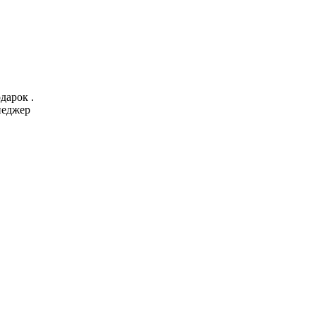
дарок .
неджер