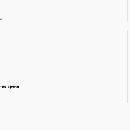
м
очее время