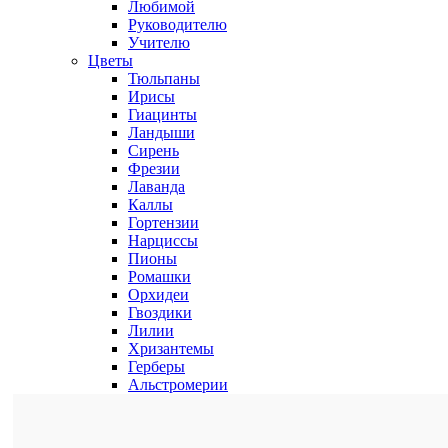
Любимой
Руководителю
Учителю
Цветы
Тюльпаны
Ирисы
Гиацинты
Ландыши
Сирень
Фрезии
Лаванда
Каллы
Гортензии
Нарциссы
Пионы
Ромашки
Орхидеи
Гвоздики
Лилии
Хризантемы
Герберы
Альстромерии