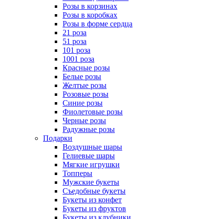
Розы в корзинах
Розы в коробках
Розы в форме сердца
21 роза
51 роза
101 роза
1001 роза
Красные розы
Белые розы
Желтые розы
Розовые розы
Синие розы
Фиолетовые розы
Черные розы
Радужные розы
Подарки
Воздушные шары
Гелиевые шары
Мягкие игрушки
Топперы
Мужские букеты
Съедобные букеты
Букеты из конфет
Букеты из фруктов
Букеты из клубники