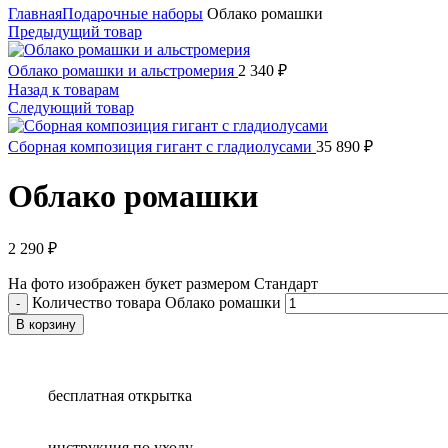
Главная
Подарочные наборы
Облако ромашки
Предыдущий товар
Облако ромашки и альстромерия
2 340
₽
Назад к товарам
Следующий товар
Сборная композиция гигант с гладиолусами
35 890
₽
Облако ромашки
2 290
₽
На фото изображен букет размером Стандарт
Количество товара Облако ромашки
В корзину
бесплатная открытка
инструкция по уходу