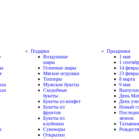
Подарки
Праздники
е
Воздушные
1 мая
шары
1 сентяб
зы
Гелиевые шары
14 февра
е
Мягкие игрушки
23 февра
Топперы
8 марта
нах
Мужские букеты
9 мая
ках
Съедобные
Выпускн
е
букеты
День Ма
Букеты из конфет
День учи
Букеты из
Новый г
фруктов
Последн
Букеты из
звонок
клубники
Татьянин
ы
Сувениры
Рождест
Открытки