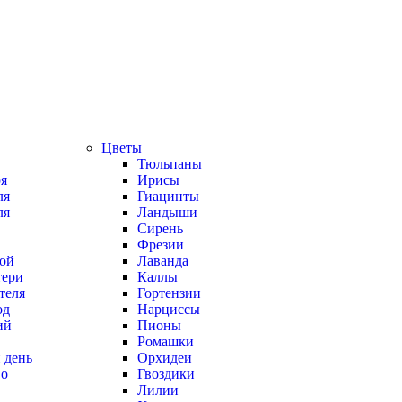
Цветы
Тюльпаны
ря
Ирисы
ля
Гиацинты
ля
Ландыши
Сирень
Фрезии
ой
Лаванда
тери
Каллы
теля
Гортензии
од
Нарциссы
ий
Пионы
Ромашки
 день
Орхидеи
во
Гвоздики
Лилии