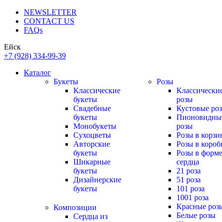
NEWSLETTER
CONTACT US
FAQs
Ейск
+7 (928) 334-99-39
Каталог
Букеты
Розы
Классические
Классически
букеты
розы
Свадебные
Кустовые ро
букеты
Пионовидны
Монобукеты
розы
Сухоцветы
Розы в корзи
Авторские
Розы в короб
букеты
Розы в форм
Шикарные
сердца
букеты
21 роза
Дизайнерские
51 роза
букеты
101 роза
1001 роза
Красные роз
Композиции
Белые розы
Сердца из