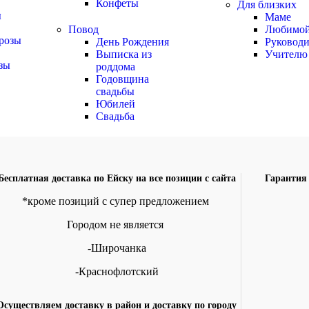
Конфеты
Для близких
ы
Маме
Повод
Любимо
розы
День Рождения
Руковод
Выписка из
Учителю
зы
роддома
Годовщина
свадьбы
Юбилей
Свадьба
Бесплатная доставка по Ейску на все позиции с сайта
Гарантия 
*кроме позиций с супер предложением
Городом не является
-Широчанка
-Краснофлотский
Осуществляем доставку в район и доставку по городу