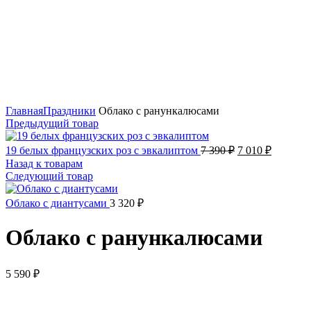
Нажмите, чтобы увеличить
Главная
Праздники
Облако с ранункалюсами
Предыдущий товар
19 белых французских роз с эвкалиптом
7 390
₽
7 010
₽
Назад к товарам
Следующий товар
Облако с диантусами
3 320
₽
Облако с ранункалюсами
5 590
₽