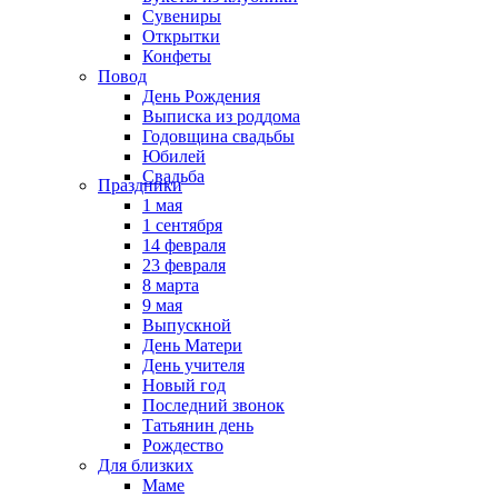
Сувениры
Открытки
Конфеты
Повод
День Рождения
Выписка из роддома
Годовщина свадьбы
Юбилей
Свадьба
Праздники
1 мая
1 сентября
14 февраля
23 февраля
8 марта
9 мая
Выпускной
День Матери
День учителя
Новый год
Последний звонок
Татьянин день
Рождество
Для близких
Маме