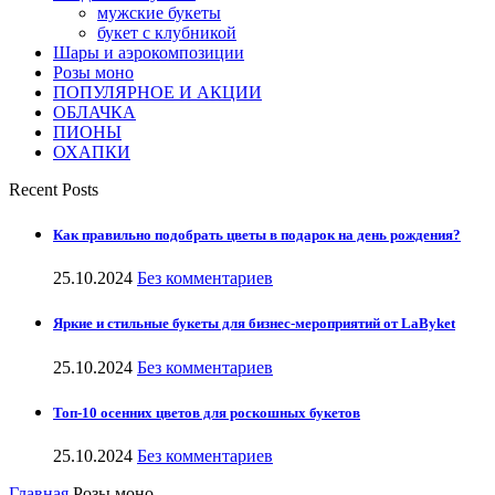
мужские букеты
букет с клубникой
Шары и аэрокомпозиции
Розы моно
ПОПУЛЯРНОЕ И АКЦИИ
ОБЛАЧКА
ПИОНЫ
ОХАПКИ
Recent Posts
Как правильно подобрать цветы в подарок на день рождения?
25.10.2024
Без комментариев
Яркие и стильные букеты для бизнес-мероприятий от LaByket
25.10.2024
Без комментариев
Топ-10 осенних цветов для роскошных букетов
25.10.2024
Без комментариев
Главная
Розы моно