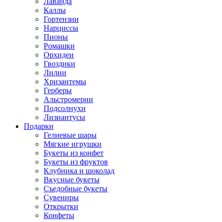
Лаванда
Каллы
Гортензии
Нарциссы
Пионы
Ромашки
Орхидеи
Гвоздики
Лилии
Хризантемы
Герберы
Альстромерии
Подсолнухи
Лизиантусы
Подарки
Гелиевые шары
Мягкие игрушки
Букеты из конфет
Букеты из фруктов
Клубника и шоколад
Вкусные букеты
Съедобные букеты
Сувениры
Открытки
Конфеты