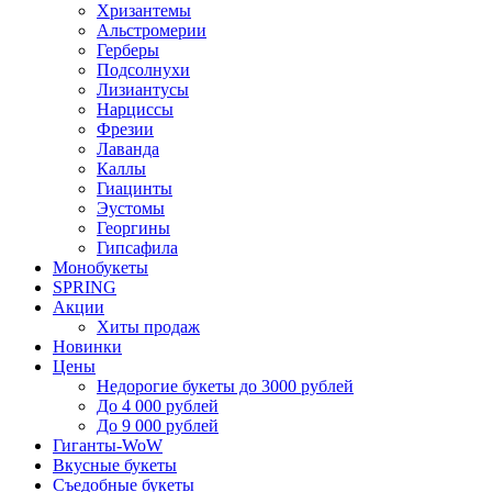
Хризантемы
Альстромерии
Герберы
Подсолнухи
Лизиантусы
Нарциссы
Фрезии
Лаванда
Каллы
Гиацинты
Эустомы
Георгины
Гипсафила
Монобукеты
SPRING
Акции
Хиты продаж
Новинки
Цены
Недорогие букеты до 3000 рублей
До 4 000 рублей
До 9 000 рублей
Гиганты-WoW
Вкусные букеты
Съедобные букеты