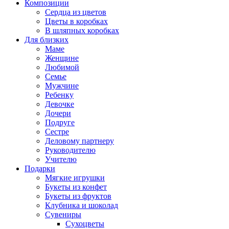
Композиции
Сердца из цветов
Цветы в коробках
В шляпных коробках
Для близких
Маме
Женщине
Любимой
Семье
Мужчине
Ребенку
Девочке
Дочери
Подруге
Сестре
Деловому партнеру
Руководителю
Учителю
Подарки
Мягкие игрушки
Букеты из конфет
Букеты из фруктов
Клубника и шоколад
Сувениры
Сухоцветы