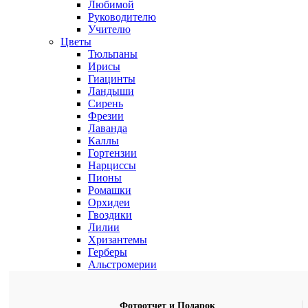
Любимой
Руководителю
Учителю
Цветы
Тюльпаны
Ирисы
Гиацинты
Ландыши
Сирень
Фрезии
Лаванда
Каллы
Гортензии
Нарциссы
Пионы
Ромашки
Орхидеи
Гвоздики
Лилии
Хризантемы
Герберы
Альстромерии
Фотоотчет и Подарок