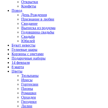
Открытки
Конфеты
Повод
День Рождения
Признание в любви
Свидание
Выписка из роддома
Годовщина свадьбы
Свадьба
Юбилей
Букет невесты
Гелиевые шары
Корзины с цветами
Подарочные наборы
14 февраля
8 марта
Цветы
Тюльпаны
Ирисы
Гортензии
Пионы
Ромашки
Орхидеи
Гвоздики
Лилии